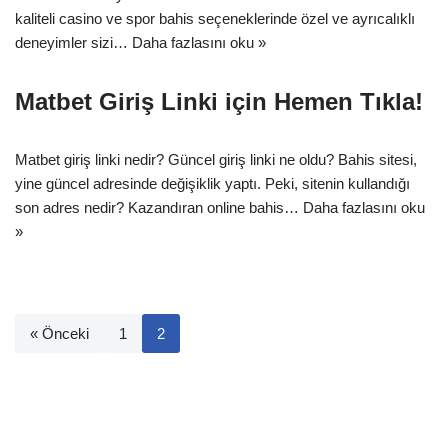
kaliteli casino ve spor bahis seçeneklerinde özel ve ayrıcalıklı
deneyimler sizi…
Daha fazlasını oku »
Matbet Giriş Linki için Hemen Tıkla!
Matbet giriş linki nedir? Güncel giriş linki ne oldu? Bahis sitesi,
yine güncel adresinde değişiklik yaptı. Peki, sitenin kullandığı
son adres nedir? Kazandıran online bahis…
Daha fazlasını oku
»
« Önceki
1
2