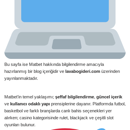
Bu sayfa ise Matbet hakkında bilgilendirme amacıyla
hazırlanmış bir blog içeriğidir ve
lavabogideri.com
üzerinden
yayınlanmaktadır.
Matbet’in temel yaklaşımı;
şeffaf bilgilendirme
,
güncel içerik
ve
kullanıcı odaklı yapı
prensiplerine dayanır. Platformda futbol,
basketbol ve farklı branşlarda canlı bahis seçenekleri yer
alırken; casino kategorisinde rulet, blackjack ve çeşitli slot
oyunları bulunur.