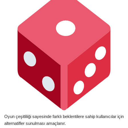
Oyun çeşitliliği sayesinde farklı beklentilere sahip kullanıcılar için
alternatifler sunulması amaçlanır.