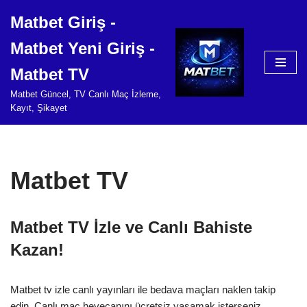
Matbet Giriş -
İçeriğe
Matbet Yeni Giriş -
geç
Matbet TV
Matbet Güncel, TV Canlı Maç İzleme,
Kayıt, Şikayet
Matbet TV
Matbet TV İzle ve Canlı Bahiste
Kazan!
Matbet tv izle canlı yayınları ile bedava maçları naklen takip
edin. Canlı maç heyecanını ücretsiz yaşamak isterseniz