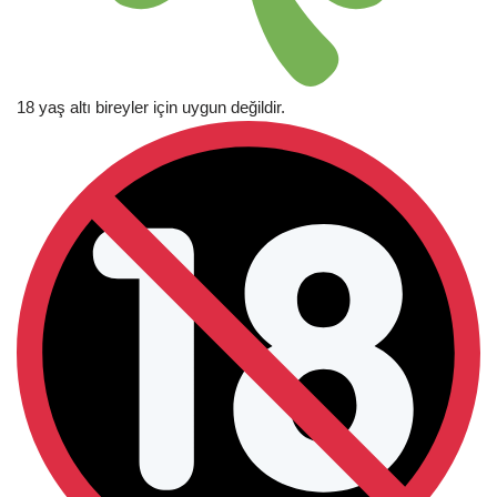
18 yaş altı bireyler için uygun değildir.