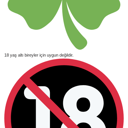
18 yaş altı bireyler için uygun değildir.