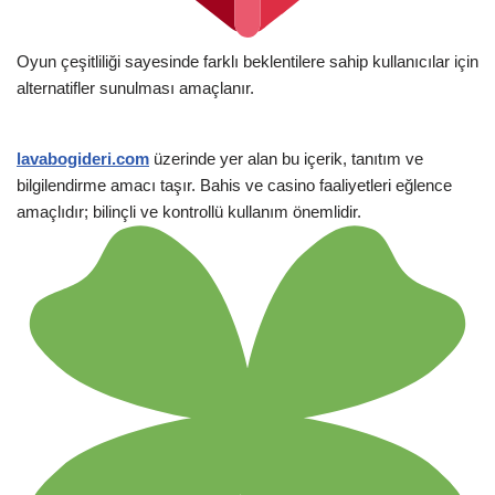
Oyun çeşitliliği sayesinde farklı beklentilere sahip kullanıcılar için
alternatifler sunulması amaçlanır.
lavabogideri.com
üzerinde yer alan bu içerik, tanıtım ve
bilgilendirme amacı taşır. Bahis ve casino faaliyetleri eğlence
amaçlıdır; bilinçli ve kontrollü kullanım önemlidir.