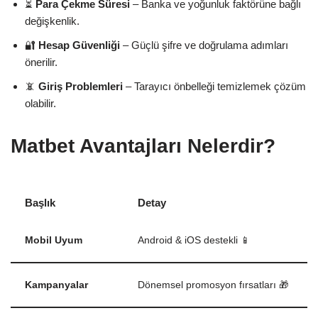
⏳
Para Çekme Süresi
– Banka ve yoğunluk faktörüne bağlı
değişkenlik.
🔐
Hesap Güvenliği
– Güçlü şifre ve doğrulama adımları
önerilir.
📵
Giriş Problemleri
– Tarayıcı önbelleği temizlemek çözüm
olabilir.
Matbet Avantajları Nelerdir?
Başlık
Detay
Mobil Uyum
Android & iOS destekli 📱
Kampanyalar
Dönemsel promosyon fırsatları 🎁