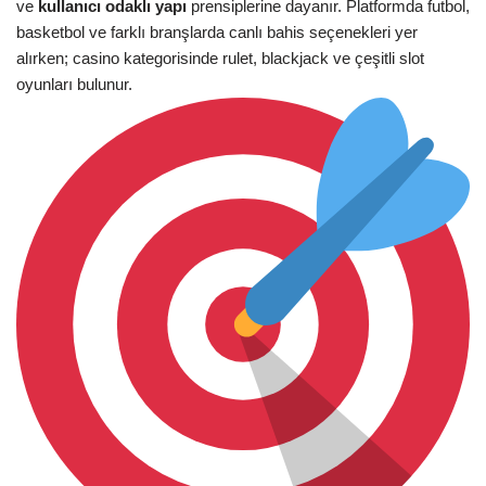
ve
kullanıcı odaklı yapı
prensiplerine dayanır. Platformda futbol,
basketbol ve farklı branşlarda canlı bahis seçenekleri yer
alırken; casino kategorisinde rulet, blackjack ve çeşitli slot
oyunları bulunur.