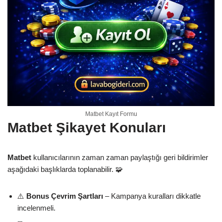
Matbet Kayıt Formu
Matbet Şikayet Konuları
Matbet
kullanıcılarının zaman zaman paylaştığı geri bildirimler
aşağıdaki başlıklarda toplanabilir. 🧩
⚠️
Bonus Çevrim Şartları
– Kampanya kuralları dikkatle
incelenmeli.