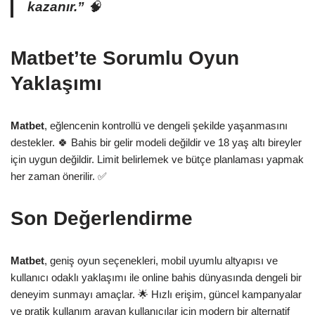
kazanır.”
🧠
Matbet’te Sorumlu Oyun
Yaklaşımı
Matbet
, eğlencenin kontrollü ve dengeli şekilde yaşanmasını
destekler. 🍀 Bahis bir gelir modeli değildir ve 18 yaş altı bireyler
için uygun değildir. Limit belirlemek ve bütçe planlaması yapmak
her zaman önerilir. ✅
Son Değerlendirme
Matbet
, geniş oyun seçenekleri, mobil uyumlu altyapısı ve
kullanıcı odaklı yaklaşımı ile online bahis dünyasında dengeli bir
deneyim sunmayı amaçlar. 🌟 Hızlı erişim, güncel kampanyalar
ve pratik kullanım arayan kullanıcılar için modern bir alternatif