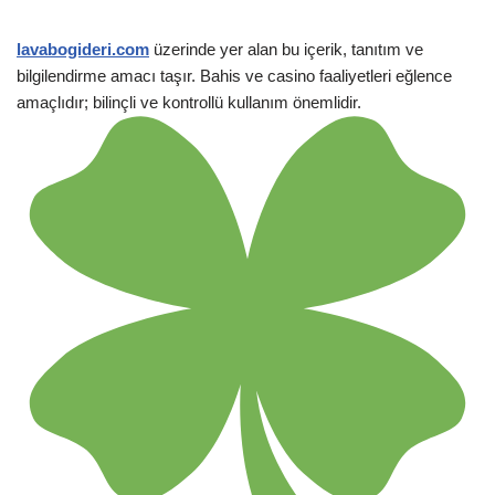
lavabogideri.com
üzerinde yer alan bu içerik, tanıtım ve
bilgilendirme amacı taşır. Bahis ve casino faaliyetleri eğlence
amaçlıdır; bilinçli ve kontrollü kullanım önemlidir.