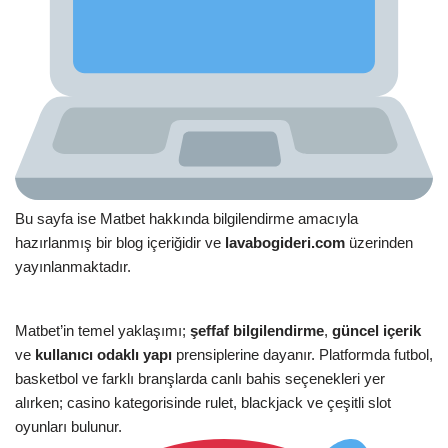
Bu sayfa ise Matbet hakkında bilgilendirme amacıyla
hazırlanmış bir blog içeriğidir ve
lavabogideri.com
üzerinden
yayınlanmaktadır.
Matbet’in temel yaklaşımı;
şeffaf bilgilendirme
,
güncel içerik
ve
kullanıcı odaklı yapı
prensiplerine dayanır. Platformda futbol,
basketbol ve farklı branşlarda canlı bahis seçenekleri yer
alırken; casino kategorisinde rulet, blackjack ve çeşitli slot
oyunları bulunur.