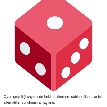
Oyun çeşitliliği sayesinde farklı beklentilere sahip kullanıcılar için
alternatifler sunulması amaçlanır.