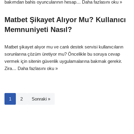
bakımdan bahis oyuncularının hesap…
Daha fazlasını oku »
Matbet Şikayet Alıyor Mu? Kullanıcı
Memnuniyeti Nasıl?
Matbet şikayet alıyor mu ve canlı destek servisi kullanıcıların
sorunlarına çözüm üretiyor mu? Öncelikle bu soruya cevap
vermek için sitenin güvenlik uygulamalarına bakmak gerekir.
Zira…
Daha fazlasını oku »
1
2
Sonraki »