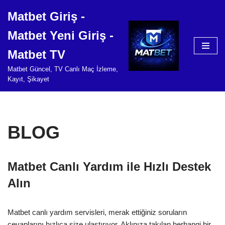
Matbet Giriş -
İçeriğe
Matbet Yeni Giriş -
geç
Matbet TV
Matbet Güncel, TV Canlı Maç İzleme,
Kayıt, Şikayet
BLOG
Matbet Canlı Yardım ile Hızlı Destek
Alın
Matbet canlı yardım servisleri, merak ettiğiniz soruların
cevaplarını hızlıca size ulaştırıyor. Aklınıza takılan herhangi bir