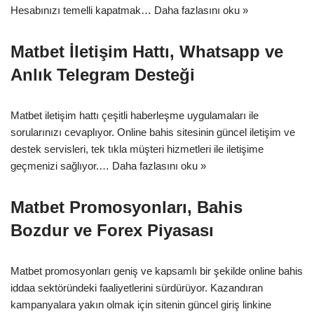
Hesabınızı temelli kapatmak…
Daha fazlasını oku »
Matbet İletişim Hattı, Whatsapp ve
Anlık Telegram Desteği
Matbet iletişim hattı çeşitli haberleşme uygulamaları ile
sorularınızı cevaplıyor. Online bahis sitesinin güncel iletişim ve
destek servisleri, tek tıkla müşteri hizmetleri ile iletişime
geçmenizi sağlıyor.…
Daha fazlasını oku »
Matbet Promosyonları, Bahis
Bozdur ve Forex Piyasası
Matbet promosyonları geniş ve kapsamlı bir şekilde online bahis
iddaa sektöründeki faaliyetlerini sürdürüyor. Kazandıran
kampanyalara yakın olmak için sitenin güncel giriş linkine