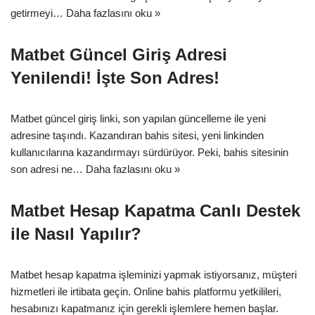
getirmeyi…
Daha fazlasını oku »
Matbet Güncel Giriş Adresi
Yenilendi! İşte Son Adres!
Matbet güncel giriş linki, son yapılan güncelleme ile yeni
adresine taşındı. Kazandıran bahis sitesi, yeni linkinden
kullanıcılarına kazandırmayı sürdürüyor. Peki, bahis sitesinin
son adresi ne…
Daha fazlasını oku »
Matbet Hesap Kapatma Canlı Destek
ile Nasıl Yapılır?
Matbet hesap kapatma işleminizi yapmak istiyorsanız, müşteri
hizmetleri ile irtibata geçin. Online bahis platformu yetkilileri,
hesabınızı kapatmanız için gerekli işlemlere hemen başlar.