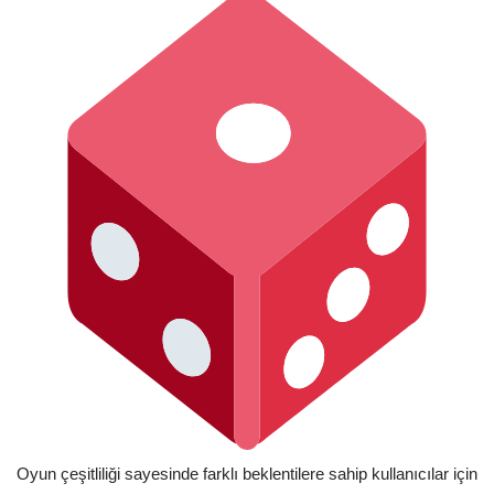
Oyun çeşitliliği sayesinde farklı beklentilere sahip kullanıcılar için