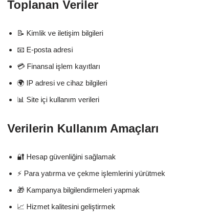
Toplanan Veriler
📝 Kimlik ve iletişim bilgileri
📧 E-posta adresi
💳 Finansal işlem kayıtları
🌍 IP adresi ve cihaz bilgileri
📊 Site içi kullanım verileri
Verilerin Kullanım Amaçları
🔐 Hesap güvenliğini sağlamak
⚡ Para yatırma ve çekme işlemlerini yürütmek
🎁 Kampanya bilgilendirmeleri yapmak
📈 Hizmet kalitesini geliştirmek