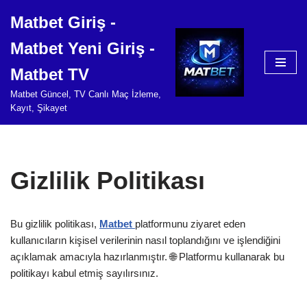
Matbet Giriş -
İçeriğe
Matbet Yeni Giriş -
geç
Matbet TV
Matbet Güncel, TV Canlı Maç İzleme,
Kayıt, Şikayet
Gizlilik Politikası
Bu gizlilik politikası,
Matbet
platformunu ziyaret eden
kullanıcıların kişisel verilerinin nasıl toplandığını ve işlendiğini
açıklamak amacıyla hazırlanmıştır. 🌐 Platformu kullanarak bu
politikayı kabul etmiş sayılırsınız.